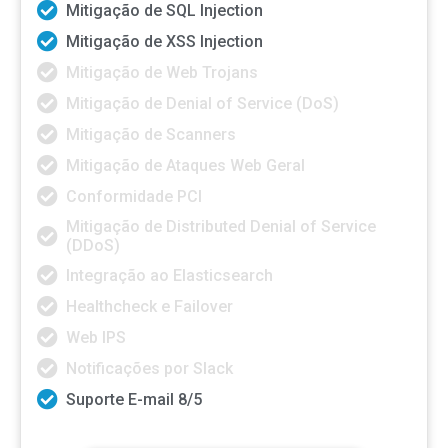
Mitigação de SQL Injection
Mitigação de XSS Injection
Mitigação de Web Trojans
Mitigação de Denial of Service (DoS)
Mitigação de Scanners
Mitigação de Ataques Web Geral
Conformidade PCI
Mitigação de Distributed Denial of Service
(DDoS)
Integração ao Elasticsearch
Healthcheck e Failover
Web IPS
Notificações por Slack
Suporte E-mail 8/5