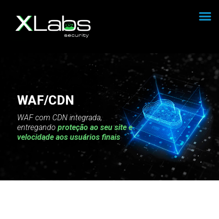
Demonstração gratuita do WAF
WAF/CDN
WAF com CDN integrada,
entregando
proteção ao seu site e
velocidade aos usuários finais