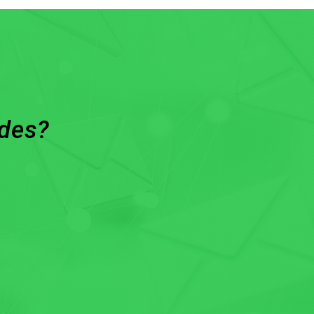
ades?