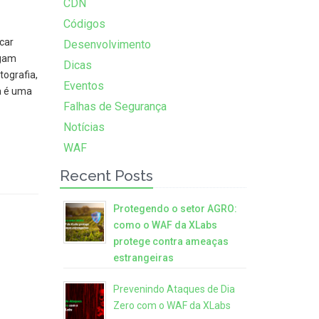
CDN
Códigos
car
Desenvolvimento
igam
Dicas
tografia,
Eventos
ia é uma
Falhas de Segurança
Notícias
WAF
Recent Posts
Protegendo o setor AGRO:
como o WAF da XLabs
protege contra ameaças
estrangeiras
Prevenindo Ataques de Dia
Zero com o WAF da XLabs