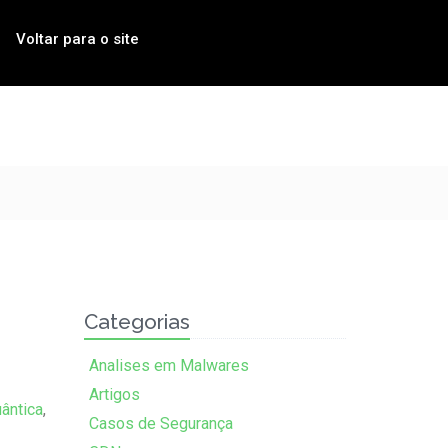
Voltar para o site
Categorias
Analises em Malwares
Artigos
uântica
,
Casos de Segurança