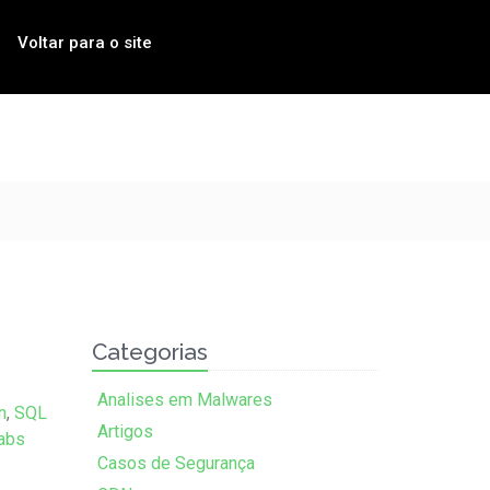
Voltar para o site
Categorias
Analises em Malwares
n
,
SQL
Artigos
abs
Casos de Segurança