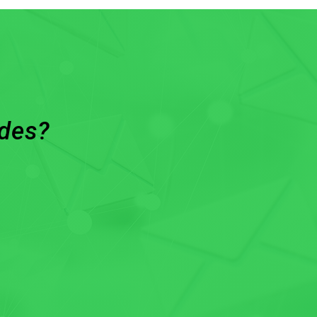
ades?