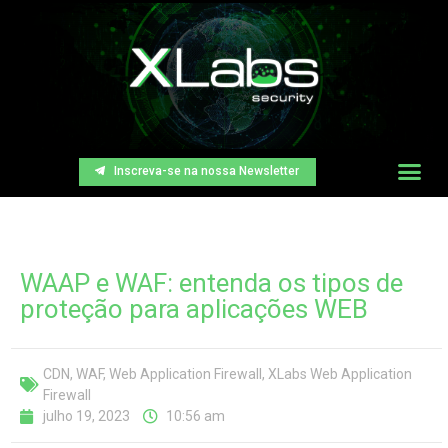
Inscreva-se na nossa Newsletter
WAAP e WAF: entenda os tipos de
proteção para aplicações WEB
CDN
,
WAF
,
Web Application Firewall
,
XLabs Web Application
Firewall
julho 19, 2023
10:56 am