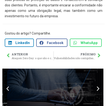
dos clientes. Portanto, é importante encarar a conformidade não
apenas como uma obrigação legal, mas também como um
investimento no futuro da empresa.
Gostou do artigo? Compartilhe.
LinkedIn
Facebook
WhatsApp
ANTERIOR
PRÓXIMO
Ataques Zero-Day: o que são e como se proteger
Vulnerabilidades não corrigidas são portas para invasões: O valor da ação após o relatório
Antecipe falhas de segurança
Teste seus ativos com uma solução altamente confiável.
Clique e saiba mais