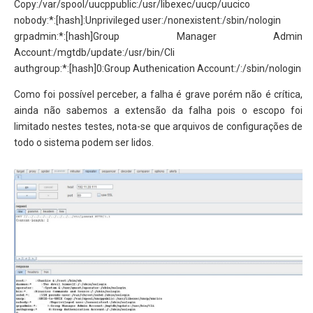
Copy:/var/spool/uucppublic:/usr/libexec/uucp/uucico
nobody:*:[hash]:Unprivileged user:/nonexistent:/sbin/nologin
grpadmin:*:[hash]Group Manager Admin
Account:/mgtdb/update:/usr/bin/Cli
authgroup:*:[hash]0:Group Authenication Account:/:/sbin/nologin
Como foi possível perceber, a falha é grave porém não é crítica,
ainda não sabemos a extensão da falha pois o escopo foi
limitado nestes testes, nota-se que arquivos de configurações de
todo o sistema podem ser lidos.