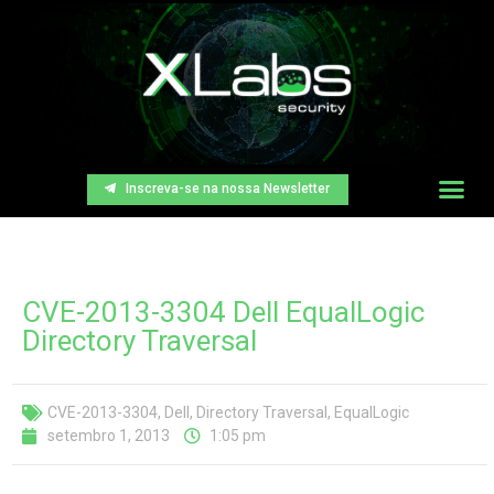
Inscreva-se na nossa Newsletter
CVE-2013-3304 Dell EqualLogic
Directory Traversal
CVE-2013-3304
,
Dell
,
Directory Traversal
,
EqualLogic
setembro 1, 2013
1:05 pm