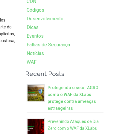
CDN
Códigos
Desenvolvimento
dos
rte do
Dicas
plícitas,
Eventos
custosa,
Falhas de Segurança
Notícias
WAF
Recent Posts
Protegendo o setor AGRO:
como o WAF da XLabs
protege contra ameaças
estrangeiras
Prevenindo Ataques de Dia
Zero com o WAF da XLabs