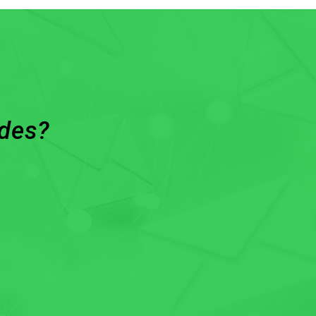
ades?