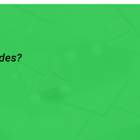
ades?