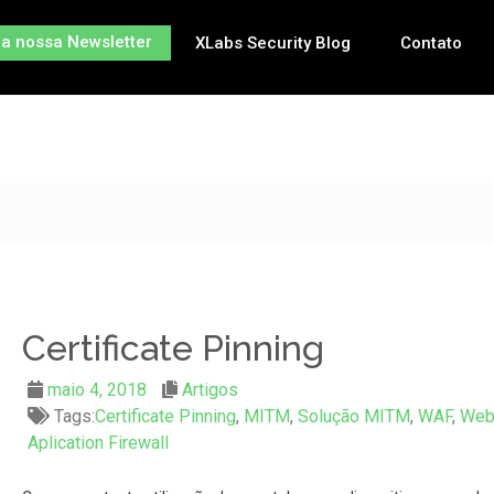
na nossa Newsletter
XLabs Security Blog
Contato
Certificate Pinning
maio 4, 2018
Artigos
Tags:
Certificate Pinning
,
MITM
,
Solução MITM
,
WAF
,
We
Aplication Firewall