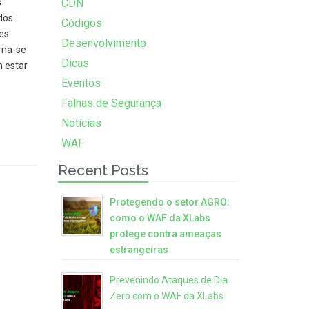
s
CDN
dos
Códigos
es
Desenvolvimento
rna-se
Dicas
 estar
Eventos
Falhas de Segurança
Notícias
WAF
Recent Posts
Protegendo o setor AGRO:
como o WAF da XLabs
protege contra ameaças
estrangeiras
Prevenindo Ataques de Dia
Zero com o WAF da XLabs